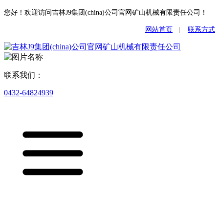
您好！欢迎访问吉林J9集团(china)公司官网矿山机械有限责任公司！
网站首页
|
联系方式
联系我们：
0432-64824939