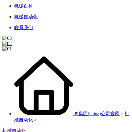
机械百科
机械自动化
联系我们
J9集团(china)公司官网
>
机
械自动化
>
机械自动化