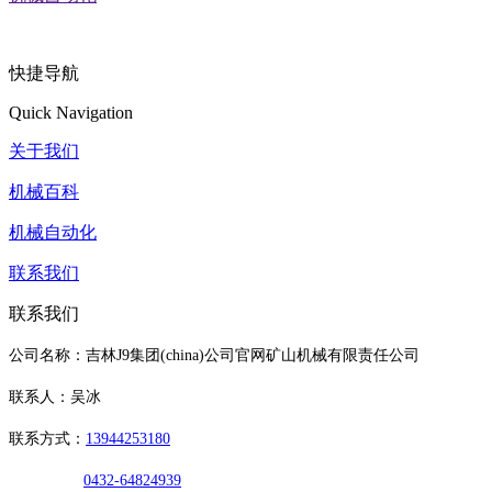
快捷导航
Quick Navigation
关于我们
机械百科
机械自动化
联系我们
联系我们
公司名称：吉林J9集团(china)公司官网矿山机械有限责任公司
联系人：吴冰
联系方式：
13944253180
0432-64824939