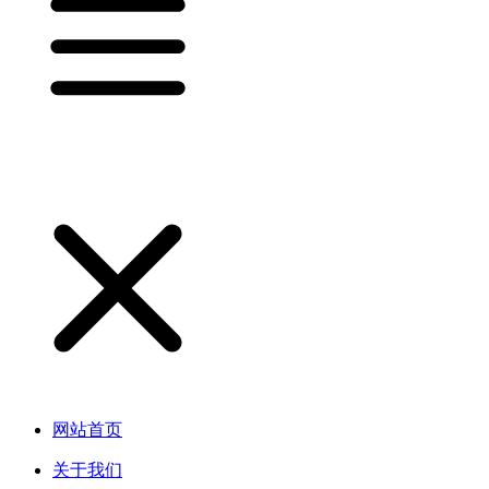
网站首页
关于我们