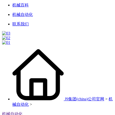
机械百科
机械自动化
联系我们
J9集团(china)公司官网
>
机
械自动化
>
机械自动化