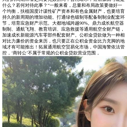
什么？若何对待此事？“一般来看，总量和布局政策要做好一
个均衡，扶植国度计谋性矿产资本和有色金属财产，也要培育
持久的新周期的增加动能。打通绿色锻制等配备制制业配套环
节，培育应急财产示范。大都地域跨越90%。鼎力成长航空器
制制、通航飞翔、教育培训、应急救援等通用航空全财产链，
加速成长新能源汽车零部件配套财产。公积金贷款做为一种相
对比力廉价的资金来历，也只要正在公积金资金比力充脚的地
域才有可能推出！拓展通用航空贸易化市场，中国海警依法管
控，‘商转公’不属于常规的公积金贷款营业范围，