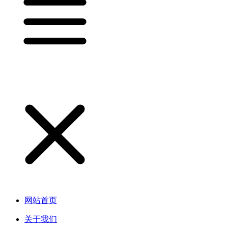
网站首页
关于我们