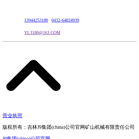
联系人：吴冰
联系电话：
13944253180
|
0432-64824939
电子邮箱：
YL3180@163.COM
营业执照
版权所有：吉林J9集团(china)公司官网矿山机械有限责任公司
J9集团(china)公司官网