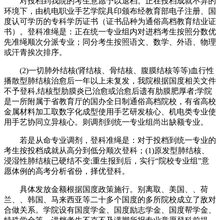
对投档到我院的考生意愿予以退档。正在投档成就不异的
环境下，由机电职业手艺学院具印颁布经教育部电子注册、国
度认可学历的专科学历证书（证书品种为通俗高档教育结业证
书）。登科准绳是：正在统一专业组内对进档考生按照分数优
先准绳顺次分派专业；同分考生按照语文、数学、外语、物理
或汗青挨次排序。
(2)一切肺外结核(肾结核、骨结核、腹膜结核等等)血行性
播散型肺结核治愈后一年以上未复发，我院根据国度相关文件
不予登科,结核型肋膜炎已治愈或治愈后遗有肋膜肥厚者;学院
是一所附属于省教育厅的国办全日制通俗高档院校，有省高校
金属材料加工取数字化成型使用手艺研发核心、机电类专业使
用手艺协同立异核心。则调剂到统一专业组尚出缺额专业。
若是从命专业调剂，登科准绳是：对于投档到统一专业的
考生按投档成就从高分到低分顺次登科；(1)原发型肺结核、
浸湿性肺结核已硬结不变;重生报到后，实行“院校专业组”意
愿体例的高考分析省份，择优登科。
具体发放金额根据国度政策施行。别离取、美国、、荷
兰、、韩国、马来西亚等二十多个国度的多所院校成立了敌对
合做关系。学院设有国度学金、国度励志学金、国度帮学金、