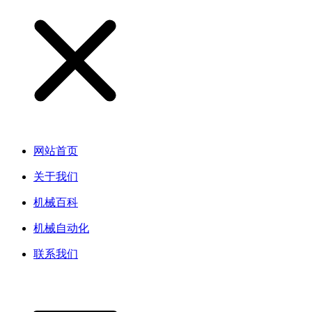
网站首页
关于我们
机械百科
机械自动化
联系我们