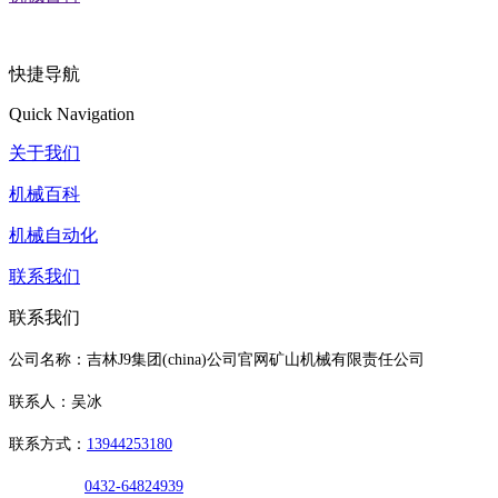
快捷导航
Quick Navigation
关于我们
机械百科
机械自动化
联系我们
联系我们
公司名称：吉林J9集团(china)公司官网矿山机械有限责任公司
联系人：吴冰
联系方式：
13944253180
0432-64824939